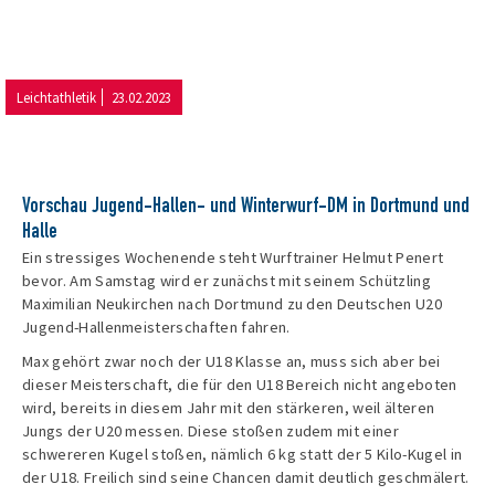
Leichtathletik
23.02.2023
Vorschau Jugend-Hallen- und Winterwurf-DM in Dortmund und
Halle
Ein stressiges Wochenende steht Wurftrainer Helmut Penert
bevor. Am Samstag wird er zunächst mit seinem Schützling
Maximilian Neukirchen nach Dortmund zu den Deutschen U20
Jugend-Hallenmeisterschaften fahren.
Max gehört zwar noch der U18 Klasse an, muss sich aber bei
dieser Meisterschaft, die für den U18 Bereich nicht angeboten
wird, bereits in diesem Jahr mit den stärkeren, weil älteren
Jungs der U20 messen. Diese stoßen zudem mit einer
schwereren Kugel stoßen, nämlich 6 kg statt der 5 Kilo-Kugel in
der U18. Freilich sind seine Chancen damit deutlich geschmälert.