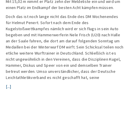
Mit 15,02 m nimmt er Platz zehn der Meldeliste ein und wird um
einen Platz im Endkampf der besten Acht kämpfen müssen.
Doch das ist noch lange nicht das Ende des DM Wochenendes
für Helmut Penert. Sofort nach dem Ende des
Kugelstoßwettkampfes nämlich wird er sich flugs in sein Auto
begeben und mit Hammerwerferin Nele Frisch (U20) nach Halle
an der Saale fahren, die dort am darauf folgenden Sonntag um
Medaillen bei der Winterwurf DM wirft. Sein Schicksal teilen noch
etliche weitere Wurftrainer in Deutschland. Schließlich ist es
nicht ungewöhnlich in den Vereinen, dass die Disziplinen Kugel,
Hammer, Diskus und Speer von ein und demselben Trainer
betreut werden. Umso unverständlicher, dass der Deutsche
Leichtathletikverband es nicht geschafft hat, seine
[...]