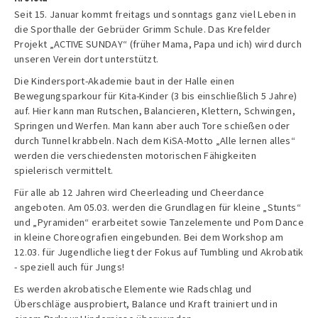
Seit 15. Januar kommt freitags und sonntags ganz viel Leben in
die Sporthalle der Gebrüder Grimm Schule. Das Krefelder
Projekt „ACTIVE SUNDAY“ (früher Mama, Papa und ich) wird durch
unseren Verein dort unterstützt.
Die Kindersport-Akademie baut in der Halle einen
Bewegungsparkour für Kita-Kinder (3 bis einschließlich 5 Jahre)
auf. Hier kann man Rutschen, Balancieren, Klettern, Schwingen,
Springen und Werfen. Man kann aber auch Tore schießen oder
durch Tunnel krabbeln. Nach dem KiSA-Motto „Alle lernen alles“
werden die verschiedensten motorischen Fähigkeiten
spielerisch vermittelt.
Für alle ab 12 Jahren wird Cheerleading und Cheerdance
angeboten. Am 05.03. werden die Grundlagen für kleine „Stunts“
und „Pyramiden“ erarbeitet sowie Tanzelemente und Pom Dance
in kleine Choreografien eingebunden. Bei dem Workshop am
12.03. für Jugendliche liegt der Fokus auf Tumbling und Akrobatik
- speziell auch für Jungs!
Es werden akrobatische Elemente wie Radschlag und
Überschläge ausprobiert, Balance und Kraft trainiert und in