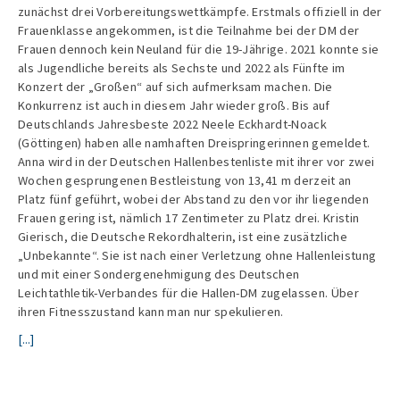
zunächst drei Vorbereitungswettkämpfe. Erstmals offiziell in der
Frauenklasse angekommen, ist die Teilnahme bei der DM der
Frauen dennoch kein Neuland für die 19-Jährige. 2021 konnte sie
als Jugendliche bereits als Sechste und 2022 als Fünfte im
Konzert der „Großen“ auf sich aufmerksam machen. Die
Konkurrenz ist auch in diesem Jahr wieder groß. Bis auf
Deutschlands Jahresbeste 2022 Neele Eckhardt-Noack
(Göttingen) haben alle namhaften Dreispringerinnen gemeldet.
Anna wird in der Deutschen Hallenbestenliste mit ihrer vor zwei
Wochen gesprungenen Bestleistung von 13,41 m derzeit an
Platz fünf geführt, wobei der Abstand zu den vor ihr liegenden
Frauen gering ist, nämlich 17 Zentimeter zu Platz drei. Kristin
Gierisch, die Deutsche Rekordhalterin, ist eine zusätzliche
„Unbekannte“. Sie ist nach einer Verletzung ohne Hallenleistung
und mit einer Sondergenehmigung des Deutschen
Leichtathletik-Verbandes für die Hallen-DM zugelassen. Über
ihren Fitnesszustand kann man nur spekulieren.
[...]