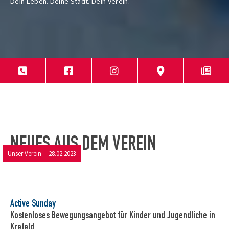
Dein Leben. Deine Stadt. Dein Verein.
NEUES AUS DEM VEREIN
Unser Verein
28.02.2023
Active Sunday
Kostenloses Bewegungsangebot für Kinder und Jugendliche in
Krefeld