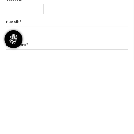
E-Mail:
*
Nachricht:
*
Datenschutz:
*
Ich stimme zu, dass meine Angaben aus dem Kontaktformular
zur Beantwortung meiner Anfrage erhoben und verarbeitet
werden. Die Daten werden nach abgeschlossener Bearbeitung
Ihrer Anfrage gelöscht. Hinweis: Sie können Ihre Einwilligung
jederzeit für die Zukunft per E-Mail widerrufen. Detaillierte
Informationen zum Umgang mit Nutzerdaten finden Sie in