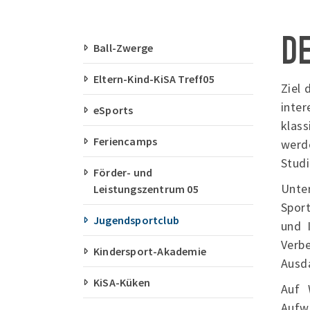
D
Ball-Zwerge
Eltern-Kind-KiSA Treff05
Ziel 
inter
eSports
klas
Feriencamps
werde
Studi
Förder- und
Unte
Leistungszentrum 05
Sport
Jugendsportclub
und 
Verb
Kindersport-Akademie
Ausd
KiSA-Küken
Auf 
Aufw