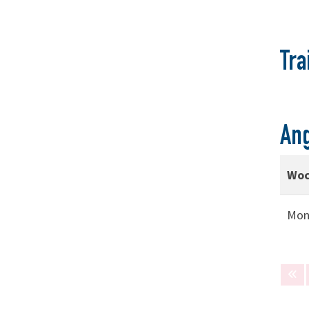
Tra
An
Woc
Mon