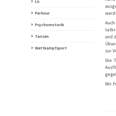
Lü
ausge
werde
Parkour
Auch
Psychomotorik
tatkr
Tanzen
und d
Übung
Wettkampfsport
zur V
Die T
Ausf
geg
Wir f