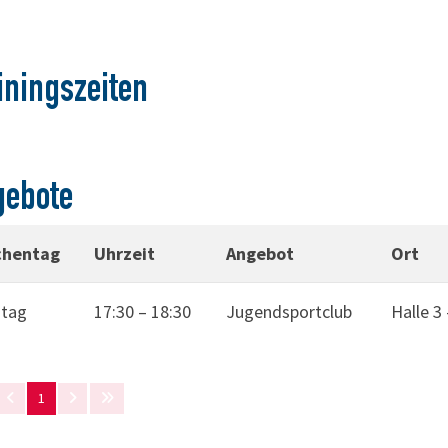
iningszeiten
gebote
hentag
Uhrzeit
Angebot
Ort
tag
17:30
–
18:30
Jugendsportclub
Halle 3
1