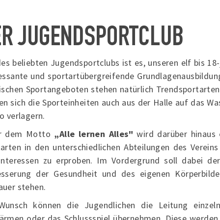
ER JUGENDSPORTCLUB
des beliebten Jugendsportclubs ist es, unseren elf bis 1
essante und sportartübergreifende Grundlagenausbildung
sischen Sportangeboten stehen natürlich Trendsportart
n sich die Sporteinheiten auch aus der Halle auf das Was
o verlagern.
r dem Motto
„Alle lernen Alles"
wird darüber hinaus 
arten in den unterschiedlichen Abteilungen des Verein
Interessen zu erproben. Im Vordergrund soll dabei d
esserung der Gesundheit und des eigenen Körperbilde
auer stehen.
Wunsch können die Jugendlichen die Leitung einzeln
ärmen oder das Schlussspiel übernehmen. Diese werden 