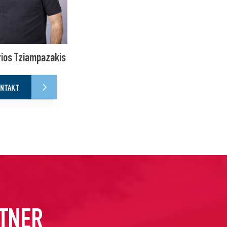
rios Tziampazakis
NTAKT
TNER