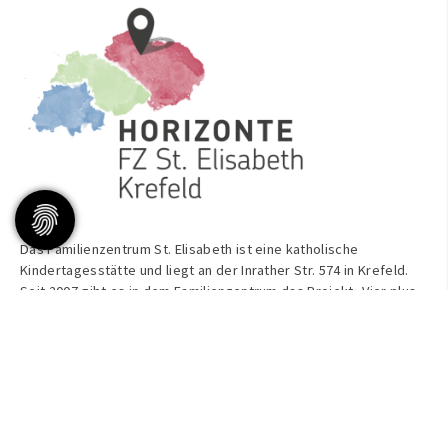
Das Familienzentrum St. Elisabeth ist eine katholische
Kindertagesstätte und liegt an der Inrather Str. 574 in Krefeld.
Seit 2007 gibt es in dem Familienzentrum das Projekt „Vier plus
vier – Gesund sind wir“. Dieses Projekt steht für regelmäßige
Angebote in den Bereichen Bewegung / Ernährung / Gesundheit
/ Entspannung
sowie Kinder / Eltern / Großeltern / Erzieherinnen und
Prävention / Beratung / Bildung / Aktion.
Zum Angebot gehören unter anderem gezielte und freie