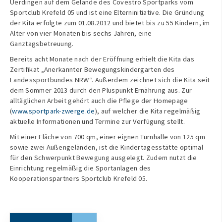
Uerdingen auf dem Gelände des Covestro Sportparks vom
Sportclub Krefeld 05 und ist eine Elterninitiative. Die Gründung
der Kita erfolgte zum 01.08.2012 und bietet bis zu 55 Kindern, im
Alter von vier Monaten bis sechs Jahren, eine
Ganztagsbetreuung.
Bereits acht Monate nach der Eröffnung erhielt die Kita das
Zertifikat „Anerkannter Bewegungskindergarten des
Landessportbundes NRW“. Außerdem zeichnet sich die Kita seit
dem Sommer 2013 durch den Pluspunkt Ernährung aus. Zur
alltäglichen Arbeit gehört auch die Pflege der Homepage
(
www.sportpark-zwerge.de
), auf welcher die Kita regelmäßig
aktuelle Informationen und Termine zur Verfügung stellt.
Mit einer Fläche von 700 qm, einer eignen Turnhalle von 125 qm
sowie zwei Außengeländen, ist die Kindertagesstätte optimal
für den Schwerpunkt Bewegung ausgelegt. Zudem nutzt die
Einrichtung regelmäßig die Sportanlagen des
Kooperationspartners Sportclub Krefeld 05.