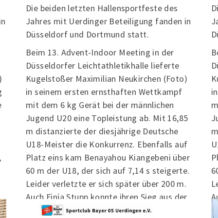
Die beiden letzten Hallensportfeste des
D
in
Jahres mit Uerdinger Beteiligung fanden in
J
Düsseldorf und Dortmund statt.
D
Beim 13. Advent-Indoor Meeting in der
B
Düsseldorfer Leichtathletikhalle lieferte
D
)
Kugelstoßer Maximilian Neukirchen (Foto)
K
g
in seinem ersten ernsthaften Wettkampf
i
e
mit dem 6 kg Gerät bei der männlichen
m
Jugend U20 eine Topleistung ab. Mit 16,85
J
m distanzierte der diesjährige Deutsche
m
U18-Meister die Konkurrenz. Ebenfalls auf
U
,
Platz eins kam Benayahou Kiangebeni über
P
60 m der U18, der sich auf 7,14 s steigerte.
6
Leider verletzte er sich später über 200 m.
L
Auch Finja Stupp konnte ihren Sieg aus der
A
Vorwoche im 200 m Sprint der weiblichen
V