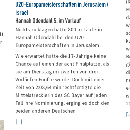
(
U20-Europameisterschaften in Jerusalem /
M
Israel
d
Hannah Odendahl 5. im Vorlauf
w
Nichts zu klagen hatte 800 m Läuferin
s
it
Hannah Odendahl bei den U20-
k
r
Europameisterschaften in Jerusalem.
w
Wie erwartet hatte die 17-Jährige keine
B
Chance auf einen der acht Finalplätze, als
g
sie am Dienstag im zweiten von drei
d
Vorläufen Fünfte wurde. Doch mit einer
n
Zeit von 2:08,64 min rechtfertigte die
e
Mittelstrecklerin des SC Bayer auf jeden
i
Fall ihre Nominierung, erging es doch den
2
beiden anderen Deutschen
[.
[...]