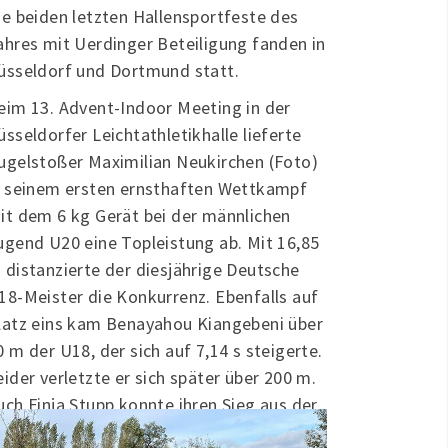
ie beiden letzten Hallensportfeste des
ahres mit Uerdinger Beteiligung fanden in
üsseldorf und Dortmund statt.
eim 13. Advent-Indoor Meeting in der
üsseldorfer Leichtathletikhalle lieferte
ugelstoßer Maximilian Neukirchen (Foto)
n seinem ersten ernsthaften Wettkampf
it dem 6 kg Gerät bei der männlichen
ugend U20 eine Topleistung ab. Mit 16,85
 distanzierte der diesjährige Deutsche
18-Meister die Konkurrenz. Ebenfalls auf
latz eins kam Benayahou Kiangebeni über
0 m der U18, der sich auf 7,14 s steigerte.
eider verletzte er sich später über 200 m.
uch Finja Stupp konnte ihren Sieg aus der
orwoche im 200 m Sprint der weiblichen