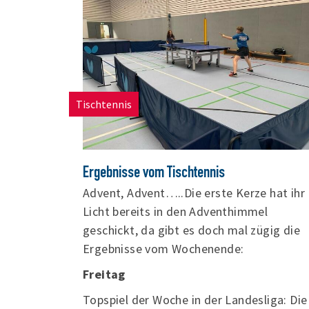
Jugend U18 (26,42 s) wiederholen. Sehr
erfolgreich waren zudem die Uerdinger
Stabhochspringer:innen: Theresa Ritte
(W14) mit 2,90 m, Xenia Heinzen (W15) un
Ole Kruth (M14) mit jeweils 2,80 m
Tischtennis
[...]
Ergebnisse vom Tischtennis
Advent, Advent…..Die erste Kerze hat ihr
Licht bereits in den Adventhimmel
geschickt, da gibt es doch mal zügig die
Ergebnisse vom Wochenende:
Freitag
Topspiel der Woche in der Landesliga: Die