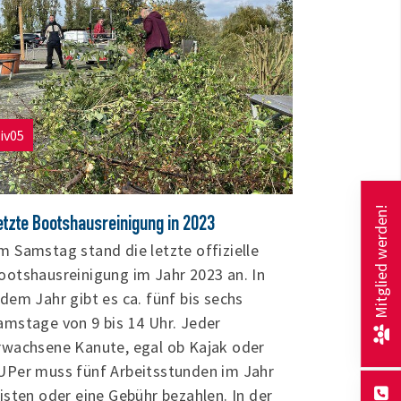
ugend U18 (26,42 s) wiederholen. Sehr
rfolgreich waren zudem die Uerdinger
tabhochspringer:innen: Theresa Ritte
W14) mit 2,90 m, Xenia Heinzen (W15) und
le Kruth (M14) mit jeweils 2,80 m
iv05
..]
Mitglied werden!
etzte Bootshausreinigung in 2023
m Samstag stand die letzte offizielle
ootshausreinigung im Jahr 2023 an. In
edem Jahr gibt es ca. fünf bis sechs
amstage von 9 bis 14 Uhr. Jeder
rwachsene Kanute, egal ob Kajak oder
UPer muss fünf Arbeitsstunden im Jahr
eisten oder eine Gebühr bezahlen. In der