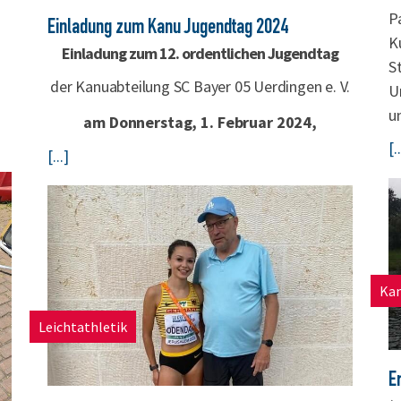
P
Einladung zum Kanu Jugendtag 2024
K
Einladung zum 12. ordentlichen Jugendtag
S
der Kanuabteilung SC Bayer 05 Uerdingen e. V.
U
u
am Donnerstag, 1. Februar 2024,
[.
[...]
Ka
Leichtathletik
E