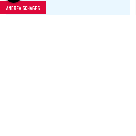
ANDREA SCHAGES
T:
02151 538 035
KONTAKT