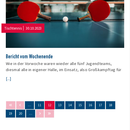
Tischtennis
30.10.2023
Bericht vom Wochenende
Wie in der Vorwoche waren wieder alle fünf Jugendteams,
diesmal alle in eigener Halle, im Einsatz, also Großkampftag für
[...]
…
11
12
13
14
15
16
17
18
19
20
…