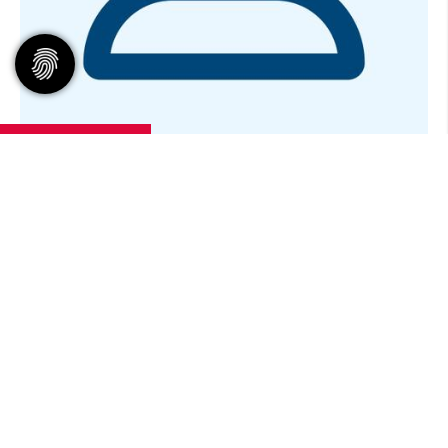
ANDREA SCHAGES
T:
02151 538 035
KONTAKT