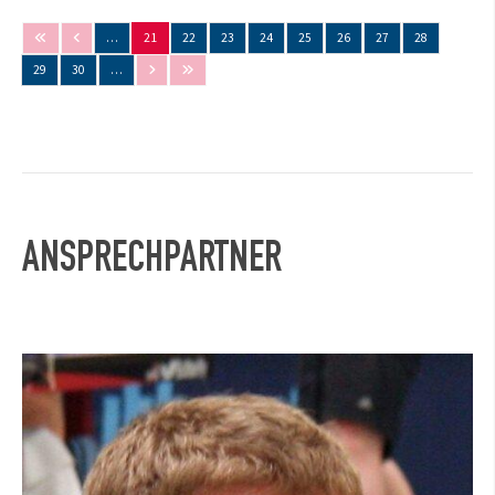
…
21
22
23
24
25
26
27
28
29
30
…
ANSPRECHPARTNER