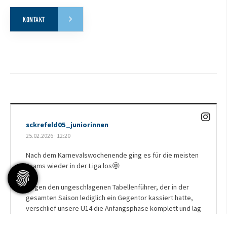
KONTAKT
sckrefeld05_juniorinnen
25.02.2026
·
12:20
Nach dem Karnevalswochenende ging es für die meisten
Teams wieder in der Liga los🤩
Gegen den ungeschlagenen Tabellenführer, der in der
gesamten Saison lediglich ein Gegentor kassiert hatte,
verschlief unsere U14 die Anfangsphase komplett und lag
bereits nach acht Minuten mit 0:3 zurück. Trotz guter