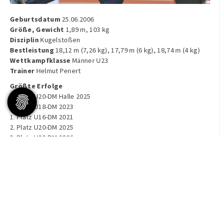
Geburtsdatum
25.06.2006
Größe, Gewicht
1,89 m, 103 kg
Disziplin
Kugelstoßen
Bestleistung
18,12 m (7,26 kg), 17,79 m (6 kg), 18,74 m (4 kg)
Wettkampfklasse
Männer U23
Trainer
Helmut Penert
Größte Erfolge
1. Platz U20-DM Halle 2025
1. Platz U18-DM 2023
1. Platz U16-DM 2021
2. Platz U20-DM 2025
3. Platz U23-DM 2026
3. Platz U20-DM 2024
3. Platz U18-DM 2022