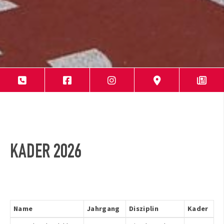
KADER 2026
Name
Jahrgang
Disziplin
Kader