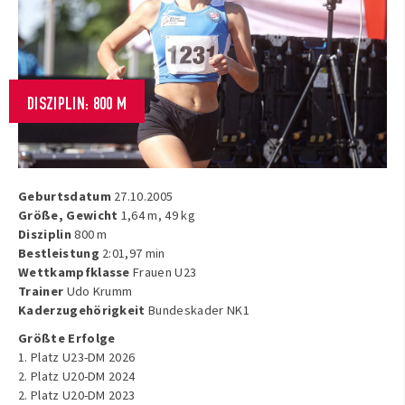
DISZIPLIN: 800 M
Geburtsdatum
27.10.2005
Größe, Gewicht
1,64 m, 49 kg
Disziplin
800 m
Bestleistung
2:01,97 min
Wettkampfklasse
Frauen U23
Trainer
Udo Krumm
Kaderzugehörigkeit
Bundeskader NK1
Größte Erfolge
1. Platz U23-DM 2026
2. Platz U20-DM 2024
2. Platz U20-DM 2023