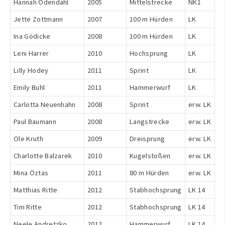
Hannah Odendahl
2005
Mittelstrecke
NK1
Jette Zottmann
2007
100 m Hürden
LK
Ina Gödicke
2008
100 m Hürden
LK
Leni Harrer
2010
Hochsprung
LK
Lilly Hodey
2011
Sprint
LK
Emily Buhl
2011
Hammerwurf
LK
Carlotta Neuenhahn
2008
Sprint
erw. LK
Paul Baumann
2008
Langstrecke
erw. LK
Ole Kruth
2009
Dreisprung
erw. LK
Charlotte Balzarek
2010
Kugelstoßen
erw. LK
Mina Öztas
2011
80 m Hürden
erw. LK
Matthias Ritte
2012
Stabhochsprung
LK 14
Tim Ritte
2012
Stabhochsprung
LK 14
Neele Andretzko
2012
Hammerwurf
LK 14