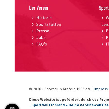
Der Verein
Sport
Historie
W
Sportstätten
Lei
Presse
B
Jobs
K
FAQ's
F
© 2026 - Sportclub Krefeld 1905 e.V. |
Impres
Diese Website ist gefördert durch das Proj
„Sportdeutschland – Deine Vereinswebsite