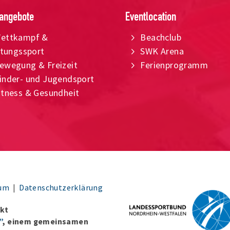
angebote
Eventlocation
ettkampf &
Beachclub
stungssport
SW
K Arena
ewegung & Freizeit
Ferienprogramm
inder- und Jugendsport
itness & Gesundheit
sum
|
Datenschutzerklärung
ekt
”
, einem gemeinsamen